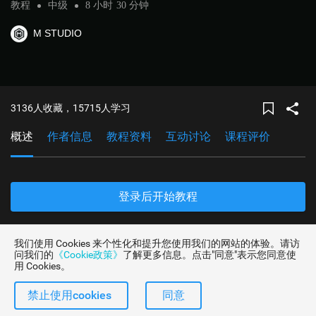
教程
中级
8 小时
30 分钟
M STUDIO
3136人收藏，15715人学习
概述
作者信息
教程资料
互动讨论
课程评价
登录后开始教程
章节1
3D RPG Course | Core 核心功能
我们使用 Cookies 来个性化和提升您使用我们的网站的体验。请访
问我们的
《Cookie政策》
了解更多信息。点击"同意"表示您同意使
1.
课程准备
用 Cookies。
2.
Create Project 创建项目导入素材
禁止使用cookies
同意
3.
Build Level 尝试熟悉基本工具