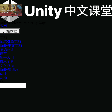
教程
Ruby's Adventure：2D 初学者
官网
社区
开始教程
问答
文档
团结引擎文档
Unity中文文档
资源商店
课堂
新手入门
技术全景
学习路径
Unity集训营
认证
活动